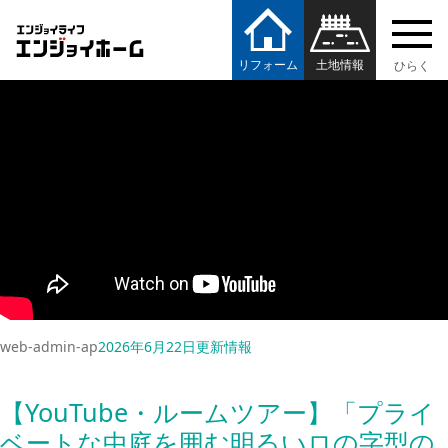
【YouTube・ルームツアー】「薪スト
内
エンジョイホーム
容
ーブのある平屋」をアップしました！
を
リフォーム
土地情報
ス
キ
ッ
プ
web-admin-ap
2026年6月22日
更新情報
【YouTube・ルームツアー】「プライ
ベートな中庭を囲む明るいロの字型の