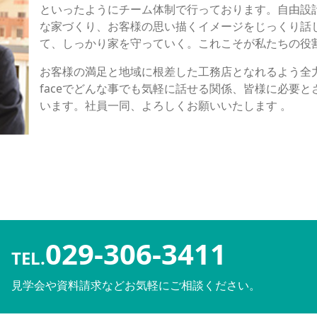
といったようにチーム体制で行っております。自由設
な家づくり、お客様の思い描くイメージをじっくり話
て、しっかり家を守っていく。これこそが私たちの役
お客様の満足と地域に根差した工務店となれるよう全力を
faceでどんな事でも気軽に話せる関係、皆様に必要
います。社員一同、よろしくお願いいたします 。
029-306-3411
TEL.
見学会や資料請求などお気軽にご相談ください。