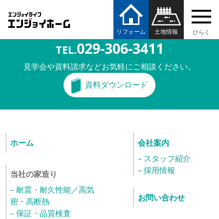
内
エンジョイホーム
株式会社 東海住宅
容
を
リフォーム
土地情報
那珂郡東海村舟石川駅東
2丁目16番21号
ス
029-306-3411
TEL.
キ
ッ
見学会や資料請求などお気軽にご相談ください。
プ
資料ダウンロード
ホーム
会社案内
– スタッフ紹介
– 採用情報
当社の家造り
– 耐震・耐久性能／高気
お問い合わせ
密・高断熱
– 保証・品質検査