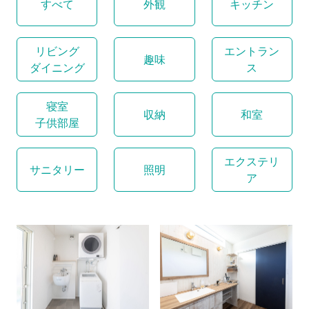
すべて
外観
キッチン
リビング
エントラン
趣味
ダイニング
ス
寝室
収納
和室
子供部屋
エクステリ
サニタリー
照明
ア