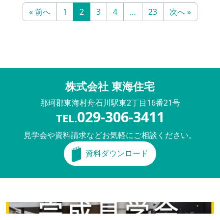
« 前へ
1
2
3
4
…
23
次へ »
株式会社 東海住宅
那珂郡東海村舟石川駅東
2丁目16番21号
029-306-3411
TEL.
見学会や資料請求などお気軽にご相談ください。
資料ダウンロード
完成見学会