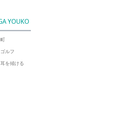
GA YOUKO
子町
、ゴルフ
く耳を傾ける