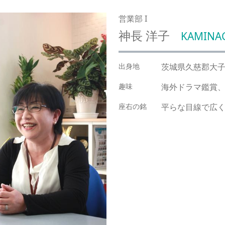
営業部 I
神長 洋子
KAMINA
出身地
茨城県久慈郡大
趣味
海外ドラマ鑑賞
座右の銘
平らな目線で広