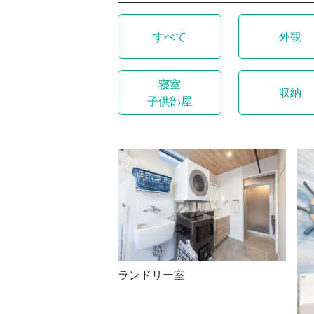
すべて
外観
寝室
収納
子供部屋
ランドリー室