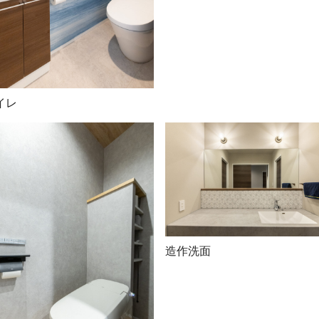
イレ
造作洗面