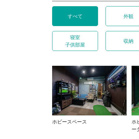
すべて
外観
寝室
収納
子供部屋
ホビースペース
ホ
ー