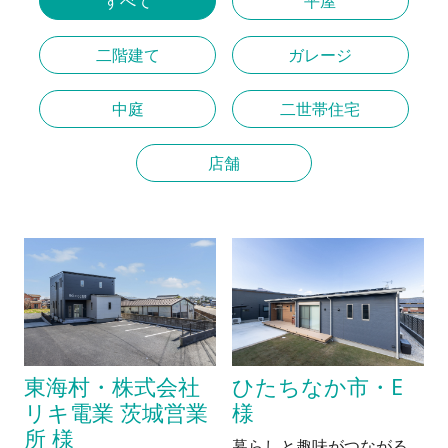
すべて
平屋
二階建て
ガレージ
中庭
二世帯住宅
店舗
東海村・株式会社
ひたちなか市・E
リキ電業 茨城営業
様
所 様
暮らしと趣味がつながる、