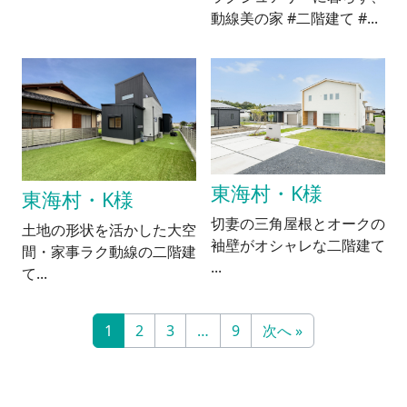
動線美の家 #二階建て #...
東海村・K様
東海村・K様
切妻の三角屋根とオークの
土地の形状を活かした大空
袖壁がオシャレな二階建て
間・家事ラク動線の二階建
...
て...
1
2
3
…
9
次へ »